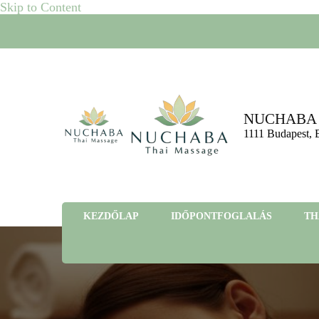
Skip to Content
NUCHABA T
1111 Budapest, 
KEZDŐLAP
IDŐPONTFOGLALÁS
TH