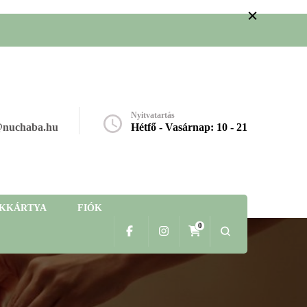
Nyitvatartás
@nuchaba.hu
Hétfő - Vasárnap: 10 - 21
ÉKKÁRTYA
FIÓK
0