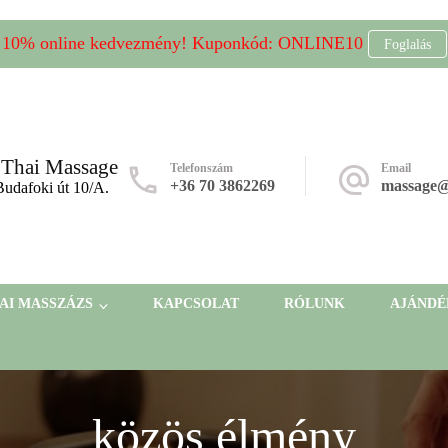
10% online kedvezmény! Kuponkód: ONLINE10
Foglalás
hai Massage
Telefonszám
Email
+36 70 3862269
massage
Budafoki út 10/A.
AI MASSZÁZS
KAPCSOLAT
RÓLUNK
AJÁND
közös élmény