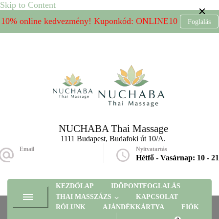
Skip to Content
10% online kedvezmény! Kuponkód: ONLINE10
Foglalás
NUCHABA Thai Massage
1111 Budapest, Budafoki út 10/A.
Email
Nyitvatartás
massage@nuchaba.hu
Hétfő - Vasárnap: 10 - 21
KEZDŐLAP
IDŐPONTFOGLALÁS
THAI MASSZÁZS
KAPCSOLAT
RÓLUNK
AJÁNDÉKKÁRTYA
FIÓK