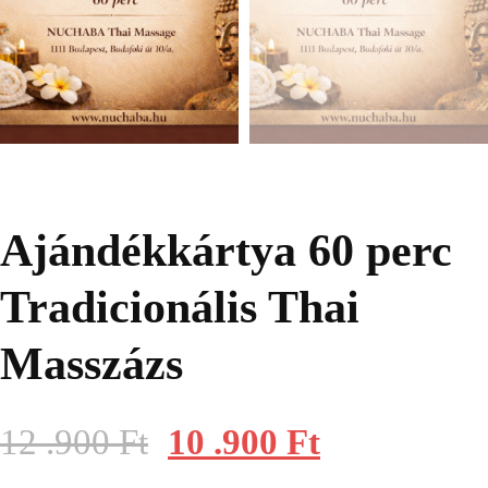
Ajándékkártya 60 perc
Tradicionális Thai
Masszázs
Original
Current
12 .900
Ft
10 .900
Ft
price
price