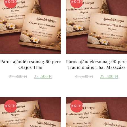
AKCIÓ!
AKCIÓ!
Páros ajándékcsomag 60 perc
Páros ajándékcsomag 90 perc
Olajos Thai
Tradicionális Thai Masszázs
Original
Current
Original
Cur
27 .800
Ft
23 .500
Ft
31 .800
Ft
25 .400
Ft
price
price
price
pri
was:
is:
was:
is:
27
23
31
25
.800 Ft.
.500 Ft.
.800 Ft.
.40
AKCIÓ!
AKCIÓ!