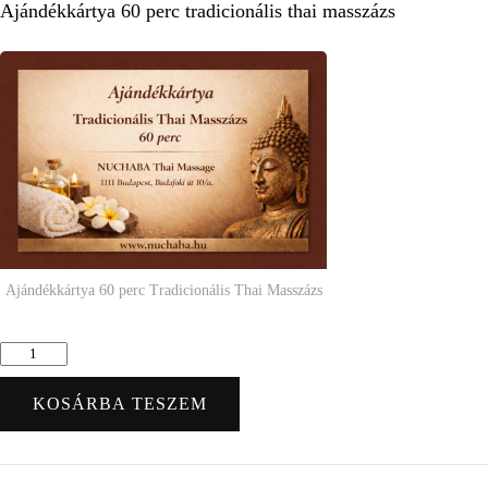
Ajándékkártya 60 perc tradicionális thai masszázs
was:
is:
12
10
.900 Ft.
.900 Ft.
Ajándékkártya 60 perc Tradicionális Thai Masszázs
Ajándékkártya
60
perc
KOSÁRBA TESZEM
Tradicionális
Thai
Masszázs
mennyiség