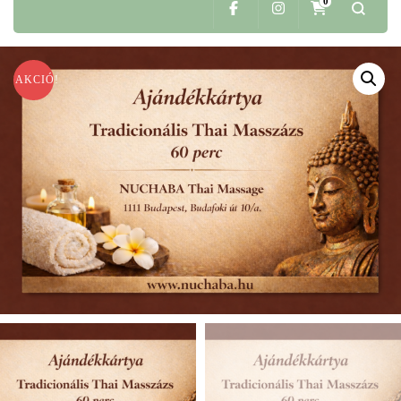
0
AKCIÓ!