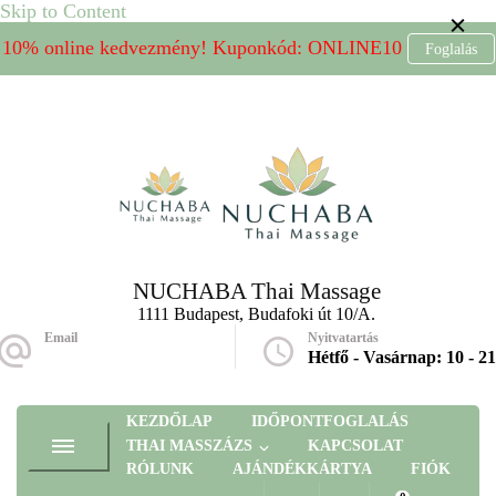
Skip to Content
10% online kedvezmény! Kuponkód: ONLINE10
Foglalás
NUCHABA Thai Massage
1111 Budapest, Budafoki út 10/A.
Email
Nyitvatartás
massage@nuchaba.hu
Hétfő - Vasárnap: 10 - 21
KEZDŐLAP
IDŐPONTFOGLALÁS
THAI MASSZÁZS
KAPCSOLAT
RÓLUNK
AJÁNDÉKKÁRTYA
FIÓK