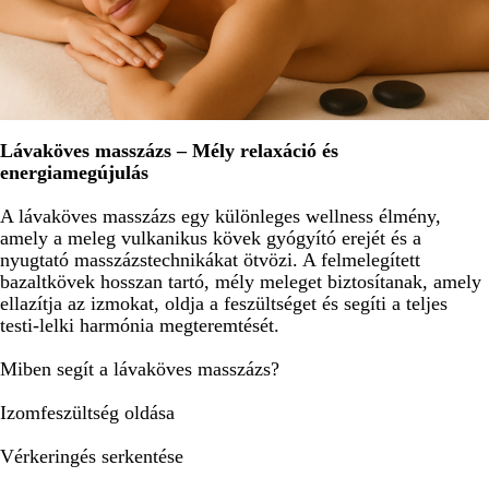
Lávaköves masszázs – Mély relaxáció és
energiamegújulás
A lávaköves masszázs egy különleges wellness élmény,
amely a meleg vulkanikus kövek gyógyító erejét és a
nyugtató masszázstechnikákat ötvözi. A felmelegített
bazaltkövek hosszan tartó, mély meleget biztosítanak, amely
ellazítja az izmokat, oldja a feszültséget és segíti a teljes
testi-lelki harmónia megteremtését.
Miben segít a lávaköves masszázs?
Izomfeszültség oldása
Vérkeringés serkentése