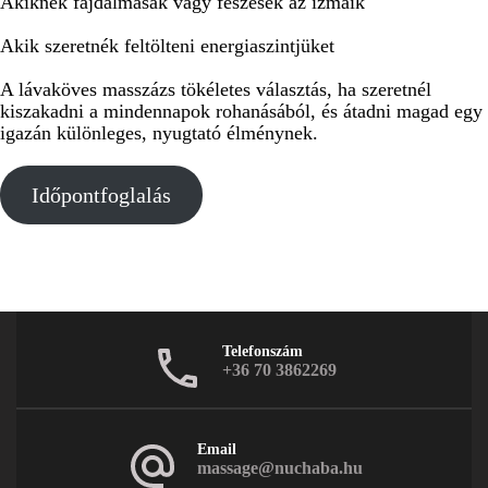
Akiknek fájdalmasak vagy feszesek az izmaik
Akik szeretnék feltölteni energiaszintjüket
A lávaköves masszázs tökéletes választás, ha szeretnél
kiszakadni a mindennapok rohanásából, és átadni magad egy
igazán különleges, nyugtató élménynek.
Időpontfoglalás
Telefonszám
+36 70 3862269
Email
massage@nuchaba.hu