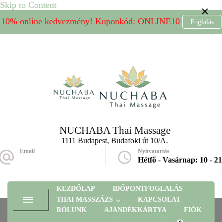
Skip to Content
10% online kedvezmény! Kuponkód: ONLINE10
Foglalás
NUCHABA Thai Massage
1111 Budapest, Budafoki út 10/A.
Email
Nyitvatartás
massage@nuchaba.hu
Hétfő - Vasárnap: 10 - 21
KEZDŐLAP
IDŐPONTFOGLALÁS
THAI MASSZÁZS
KAPCSOLAT
RÓLUNK
AJÁNDÉKKÁRTYA
FIÓK