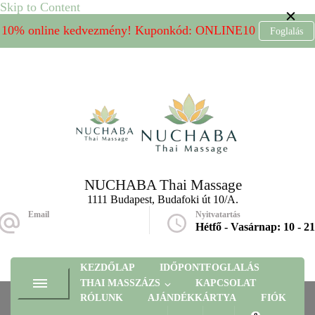
Skip to Content
10% online kedvezmény! Kuponkód: ONLINE10
Foglalás
NUCHABA Thai Massage
1111 Budapest, Budafoki út 10/A.
Email
Nyitvatartás
massage@nuchaba.hu
Hétfő - Vasárnap: 10 - 21
KEZDŐLAP
IDŐPONTFOGLALÁS
THAI MASSZÁZS
KAPCSOLAT
RÓLUNK
AJÁNDÉKKÁRTYA
FIÓK