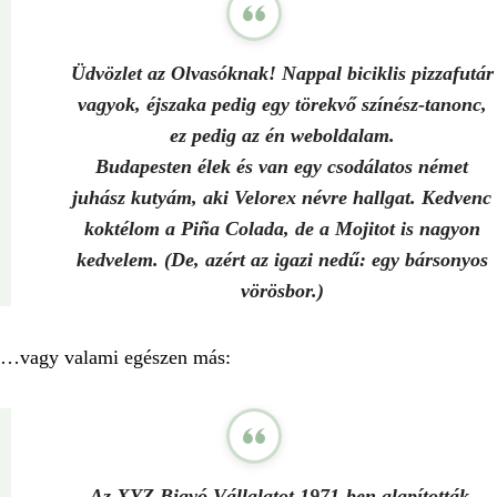
Üdvözlet az Olvasóknak! Nappal biciklis pizzafutár
vagyok, éjszaka pedig egy törekvő színész-tanonc,
ez pedig az én weboldalam.
Budapesten élek és van egy csodálatos német
juhász kutyám, aki Velorex névre hallgat. Kedvenc
koktélom a Piña Colada, de a Mojitot is nagyon
kedvelem. (De, azért az igazi nedű: egy bársonyos
vörösbor.)
…vagy valami egészen más:
Az XYZ Bigyó Vállalatot 1971-ben alapították,