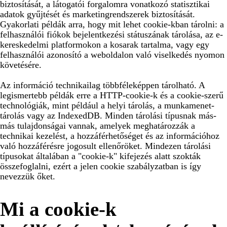
biztosítását, a látogatói forgalomra vonatkozó statisztikai
adatok gyűjtését és marketingrendszerek biztosítását.
Gyakorlati példák arra, hogy mit lehet cookie-kban tárolni: a
felhasználói fiókok bejelentkezési státuszának tárolása, az e-
kereskedelmi platformokon a kosarak tartalma, vagy egy
felhasználói azonosító a weboldalon való viselkedés nyomon
követésére.
Az információ technikailag többféleképpen tárolható. A
legismertebb példák erre a HTTP-cookie-k és a cookie-szerű
technológiák, mint például a helyi tárolás, a munkamenet-
tárolás vagy az IndexedDB. Minden tárolási típusnak más-
más tulajdonságai vannak, amelyek meghatározzák a
technikai kezelést, a hozzáférhetőséget és az információhoz
való hozzáférésre jogosult ellenőröket. Mindezen tárolási
típusokat általában a "cookie-k" kifejezés alatt szokták
összefoglalni, ezért a jelen cookie szabályzatban is így
nevezzük őket.
Mi a cookie-k