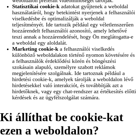
weboldalon preferált videóminőséget tárolják.
Statisztikai cookie-k
adatokat gyűjtenek a weboldal
használatáról, hogy betekintést nyerjenek a felhasználói
viselkedésbe és optimalizálják a weboldal
teljesítményét. Ide tartozik például egy véletlenszerűen
hozzárendelt felhasználói azonosító, amely lehetővé
teszi annak a hozzárendelését, hogy Ön meglátogatta-e
a weboldal egy aloldalát.
Marketing cookie-k
a felhasználói viselkedés
különböző weboldalakon történő nyomon követésére és
a felhasználók érdeklődési körén és böngészési
szokásain alapuló, személyre szabott reklámok
megjelenítésére szolgálnak. Ide tartoznak például a
hirdetési cookie-k, amelyek tárolják a weboldalon lévő
hirdetésekkel való interakciót, és továbbítják azt a
hirdetőknek, vagy egy chat-rendszer az értékesítés előtti
kérdések és az ügyfélszolgálat számára.
Ki állíthat be cookie-kat
ezen a weboldalon?