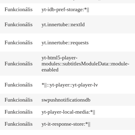
Funkcionális
yt-idb-pref-storage:*||
Funkcionális
yt.innertube::nextId
Funkcionális
yt.innertube::requests
yt-html5-player-
Funkcionális
modules::subtitlesModuleData::module-
enabled
Funkcionális
*||::yt-player::yt-player-lv
Funkcionális
swpushnotificationsdb
Funkcionális
yt-player-local-media:*||
Funkcionális
yt-it-response-store:*||