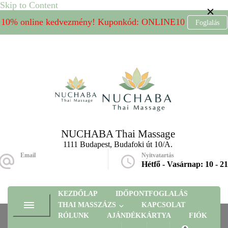
Skip to Content
10% online kedvezmény! Kuponkód: ONLINE10
Foglalás
NUCHABA Thai Massage
1111 Budapest, Budafoki út 10/A.
Email
Nyitvatartás
massage@nuchaba.hu
Hétfő - Vasárnap: 10 - 21
KEZDŐLAP
IDŐPONTFOGLALÁS
THAI MASSZÁZS
KAPCSOLAT
RÓLUNK
AJÁNDÉKKÁRTYA
FIÓK