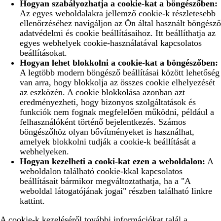
Hogyan szabályozhatja a cookie-kat a böngészőben:
Az egyes weboldalakra jellemző cookie-k részletesebb
ellenőrzéséhez navigáljon az Ön által használt böngésző
adatvédelmi és cookie beállításaihoz. Itt beállíthatja az
egyes webhelyek cookie-használatával kapcsolatos
beállításokat.
Hogyan lehet blokkolni a cookie-kat a böngészőben:
A legtöbb modern böngésző beállításai között lehetőség
van arra, hogy blokkolja az összes cookie elhelyezését
az eszközén. A cookie blokkolása azonban azt
eredményezheti, hogy bizonyos szolgáltatások és
funkciók nem fognak megfelelően működni, például a
felhasználóként történő bejelentkezés. Számos
böngészőhöz olyan bővítményeket is használhat,
amelyek blokkolni tudják a cookie-k beállítását a
webhelyeken.
Hogyan kezelheti a cooki-kat ezen a weboldalon:
A
weboldalon található cookie-kkal kapcsolatos
beállításait bármikor megváltoztathatja, ha a "A
weboldal látogatójának jogai" részben található linkre
kattint.
A cookie-k kezeléséről további információkat talál a