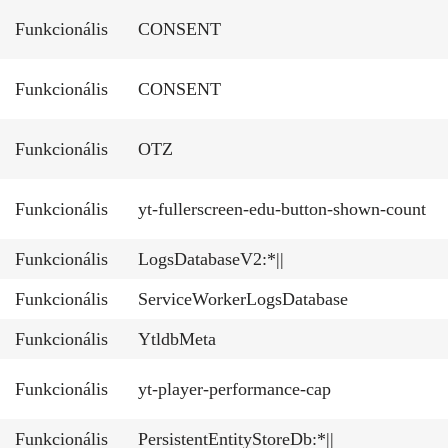
Funkcionális
CONSENT
Funkcionális
CONSENT
Funkcionális
OTZ
Funkcionális
yt-fullerscreen-edu-button-shown-count
Funkcionális
LogsDatabaseV2:*||
Funkcionális
ServiceWorkerLogsDatabase
Funkcionális
YtldbMeta
Funkcionális
yt-player-performance-cap
Funkcionális
PersistentEntityStoreDb:*||