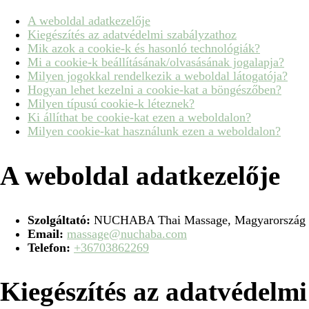
A weboldal adatkezelője
Kiegészítés az adatvédelmi szabályzathoz
Mik azok a cookie-k és hasonló technológiák?
Mi a cookie-k beállításának/olvasásának jogalapja?
Milyen jogokkal rendelkezik a weboldal látogatója?
Hogyan lehet kezelni a cookie-kat a böngészőben?
Milyen típusú cookie-k léteznek?
Ki állíthat be cookie-kat ezen a weboldalon?
Milyen cookie-kat használunk ezen a weboldalon?
A weboldal adatkezelője
Szolgáltató:
NUCHABA Thai Massage, Magyarország
Email:
massage@nuchaba.com
Telefon:
+36703862269
Kiegészítés az adatvédelmi