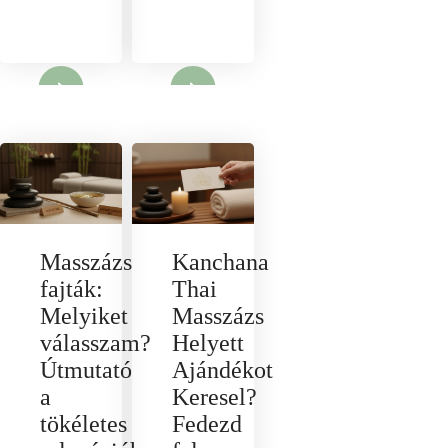
nyit
Megnyit
Masszázs
Kanchana
fajták:
Thai
Melyiket
Masszázs
válasszam?
Helyett
Útmutató
Ajándékot
a
Keresel?
tökéletes
Fedezd