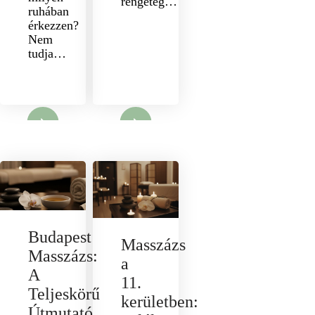
rengeteg…
ruhában
érkezzen?
Nem
tudja…
nyit
Megnyit
Budapest
Masszázs
Masszázs:
a
A
11.
Teljeskörű
kerületben:
Útmutató