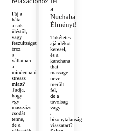
relaxációhoz
fel
a
Fáj a
Nuchaba
háta
Élményt!
a sok
üléstől,
vagy
Tökéletes
feszültséget
ajándékot
érez
keresel,
a
és a
vállaiban
kanchana
a
thai
mindennapi
massage
stressz
neve
miatt?
merült
Tudja,
fel,
hogy
de a
egy
távolság
masszázs
vagy
csodát
a
tenne,
bizonytalanság
de a
visszatart?
választék
Sokan