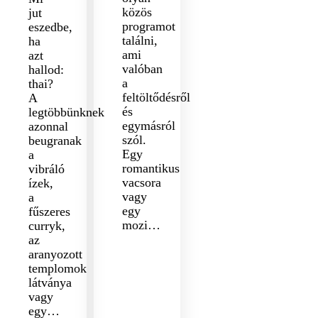
közös
jut
programot
eszedbe,
találni,
ha
ami
azt
valóban
hallod:
a
thai?
feltöltődésről
A
és
legtöbbünknek
egymásról
azonnal
szól.
beugranak
Egy
a
romantikus
vibráló
vacsora
ízek,
vagy
a
egy
fűszeres
mozi…
curryk,
az
aranyozott
templomok
látványa
vagy
egy…