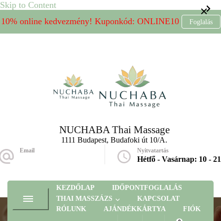
Skip to Content
10% online kedvezmény! Kuponkód: ONLINE10
Foglalás
NUCHABA Thai Massage
1111 Budapest, Budafoki út 10/A.
Email
Nyitvatartás
massage@nuchaba.hu
Hétfő - Vasárnap: 10 - 21
KEZDŐLAP
IDŐPONTFOGLALÁS
THAI MASSZÁZS
KAPCSOLAT
RÓLUNK
AJÁNDÉKKÁRTYA
FIÓK