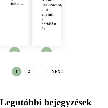
Sokan…
masszázsra,
ami
enyhíti
a
hátfájást
és…
nyit
Megnyit
Bejegyzések
PAGE
PAGE
1
2
NEXT
lapozása
Legutóbbi bejegyzések