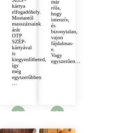
SZÉP-
már
kártya
róla,
elfogadóhely.
hogy
Mostantól
intenzív,
masszázsaink
és
árát
bizonytalan,
OTP
vajon
SZÉP-
fájdalmas-
kártyával
e.
is
Vagy
kiegyenlítheted,
egyszerűen…
így
még
egyszerűbben
…
nyit
Megnyit