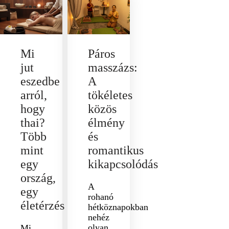
Mi
Páros
jut
masszázs:
eszedbe
A
arról,
tökéletes
hogy
közös
thai?
élmény
Több
és
mint
romantikus
egy
kikapcsolódás
ország,
A
egy
rohanó
életérzés
hétköznapokban
nehéz
olyan
Mi