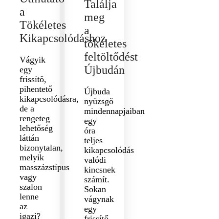
Találja
a
meg
Tökéletes
a
Kikapcsolódáshoz
tökéletes
feltöltődést
Vágyik
Újbudán
egy
frissítő,
pihentető
Újbuda
kikapcsolódásra,
nyüzsgő
de a
mindennapjaiban
rengeteg
egy
lehetőség
óra
láttán
teljes
bizonytalan,
kikapcsolódás
melyik
valódi
masszázstípus
kincsnek
vagy
számít.
szalon
Sokan
lenne
vágynak
az
egy
igazi?
frissítő