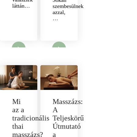
láttán…
szembesülnek
azzal,
…
nyit
Megnyit
Mi
Masszázs:
az a
A
tradicionális
Teljeskörű
thai
Útmutató
masszázs?
a