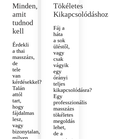
Minden,
Tökéletes
amit
Kikapcsolódáshoz
tudnod
Fáj a
kell
háta
a sok
Érdekli
üléstől,
a thai
vagy
masszázs,
csak
de
vágyik
tele
egy
van
órányi
kérdésekkel?
teljes
Talán
kikapcsolódásra?
attól
Egy
tart,
professzionális
hogy
masszázs
fájdalmas
tökéletes
lesz,
megoldás
vagy
lehet,
bizonytalan,
de a
milyen