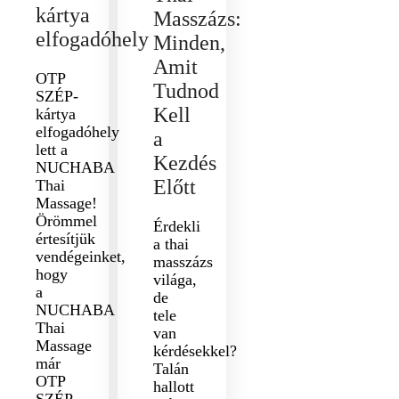
kártya
Masszázs:
elfogadóhely
Minden,
Amit
OTP
Tudnod
SZÉP-
Kell
kártya
elfogadóhely
a
lett a
Kezdés
NUCHABA
Előtt
Thai
Massage!
Örömmel
Érdekli
értesítjük
a thai
vendégeinket,
masszázs
hogy
világa,
a
de
NUCHABA
tele
Thai
van
Massage
kérdésekkel?
már
Talán
OTP
hallott