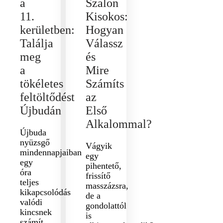
a
Szalon
11.
Kisokos:
kerületben:
Hogyan
Találja
Válassz
meg
és
a
Mire
tökéletes
Számíts
feltöltődést
az
Újbudán
Első
Alkalommal?
Újbuda
nyüzsgő
Vágyik
mindennapjaiban
egy
egy
pihentető,
óra
frissítő
teljes
masszázsra,
kikapcsolódás
de a
valódi
gondolattól
kincsnek
is
számít.