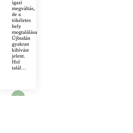
igazi
megváltás,
de a
tökéletes
hely
megtalálása
Újbudán
gyakran
kihívást
jelent.
Hol
talál…
nyit