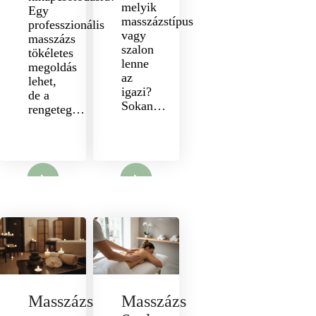
melyik
Egy
masszázstípus
professzionális
vagy
masszázs
szalon
tökéletes
lenne
megoldás
az
lehet,
igazi?
de a
Sokan…
rengeteg…
nyit
Megnyit
Masszázs
Masszázs