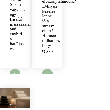
elbizonytalanodik?
Sokan
„Milyen
vágynak
kezelés
egy
lenne
frissítő
jó a
masszázsra,
stressz
ami
ellen?
enyhíti
Honnan
a
tudhatom,
hátfájást
hogy
és…
egy…
nyit
Megnyit