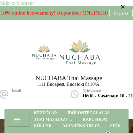
Skip to Content
10% online kedvezmény! Kuponkód: ONLINE10
Foglalás
NUCHABA Thai Massage
1111 Budapest, Budafoki út 10/A.
Email
Nyitvatartás
massage@nuchaba.hu
Hétfő - Vasárnap: 10 - 21
KEZDŐLAP
IDŐPONTFOGLALÁS
THAI MASSZÁZS
KAPCSOLAT
RÓLUNK
AJÁNDÉKKÁRTYA
FIÓK