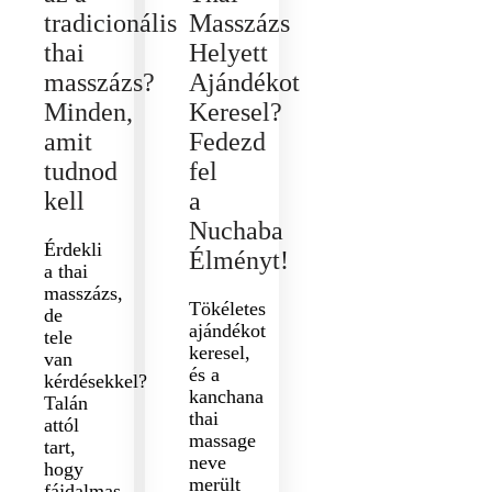
tradicionális
Masszázs
thai
Helyett
masszázs?
Ajándékot
Minden,
Keresel?
amit
Fedezd
tudnod
fel
kell
a
Nuchaba
Érdekli
Élményt!
a thai
masszázs,
Tökéletes
de
ajándékot
tele
keresel,
van
és a
kérdésekkel?
kanchana
Talán
thai
attól
massage
tart,
neve
hogy
merült
fájdalmas