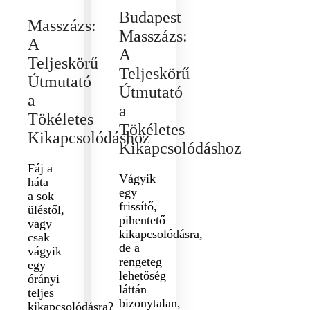
Budapest
Masszázs:
Masszázs:
A
A
Teljeskörű
Teljeskörű
Útmutató
Útmutató
a
a
Tökéletes
Tökéletes
Kikapcsolódáshoz
Kikapcsolódáshoz
Fáj a
Vágyik
háta
egy
a sok
frissítő,
üléstől,
pihentető
vagy
kikapcsolódásra,
csak
de a
vágyik
rengeteg
egy
lehetőség
órányi
láttán
teljes
bizonytalan,
kikapcsolódásra?