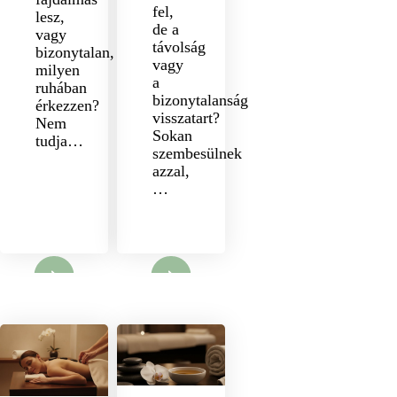
fel,
lesz,
de a
vagy
távolság
bizonytalan,
vagy
milyen
a
ruhában
bizonytalanság
érkezzen?
visszatart?
Nem
Sokan
tudja…
szembesülnek
azzal,
…
nyit
Megnyit